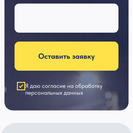
E-mail
salut43@list.ru
Киров. Самовывоз
ул. Заводская, 51а
Все адреса
наших магазинов
Соцсети