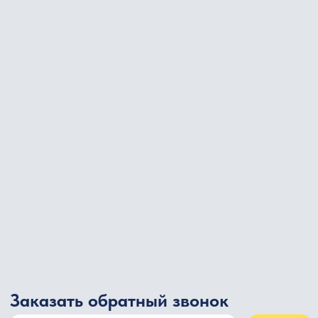
Хлопушки и пневмохлопушки
Римские свечи
Ракеты
Петарды
Летающие и наземные фейерверки
Противогололёдный реагент
Небесные фонарики
Цветной дым и фальшфейеры
Пусковые устройства
Сценарии
Свадьба
Юбилей
Корпоратив
Городской салют