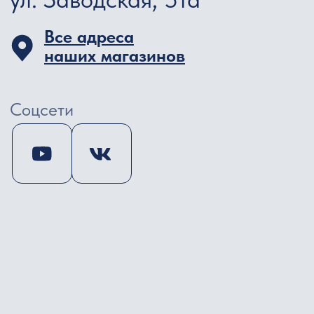
Главный специалист
+7 912 365-50-10
E-mail
salut43@list.ru
Все адреса наших магазинов
Больше событий
Категории
Салюты
Фонтаны
Бенгальские свечи