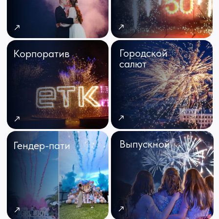
Выпускной
Гендер-пати
Спецэффекты
Будем рады