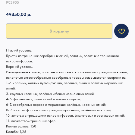
РС8905
49850,00
р.
В корзину
Нижний уровень.
Букеты из трещащих серебряных огней, золотых, золотых с трещащими
искрами форсов.
Верхний уровень.
Разноцветные кометы, золотые и золотые с красными мерцающими искрами,
искристые зигзагообразные серебряные трассы разрываются сферами из:
1-2. красных, жёлтых пульсирующих, зелёных, синих и золотых мерцающих
огней;
3. крупных красных, зелёных и белых мерцающих огней;
4-5. фиолетовых, синих огней и золотых форсов;
6-7. серебряных форсов и мерцающих зелёных, красных огней;
8-9. золотых форсов с мерцающими красными, зелёными искрами;
10. золотых с трещащими искрами форсов, фиолетовых и оранжевых огней;
11. множеством трещащих сфер.
Кол-во залпов: 150
Калибр: 1,25