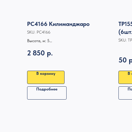
РС4166 Килиманджаро
ТР15
(6шт.
SKU:
РС4166
SKU:
Т
Высота, м: 5
Время работы: 75
2 850
р.
50
р
В корзину
В 
Подробнее
П