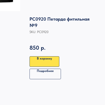
РС0920 Петарда фитильная
№9
SKU:
РС0920
сар
850
р.
В корзину
Подробнее