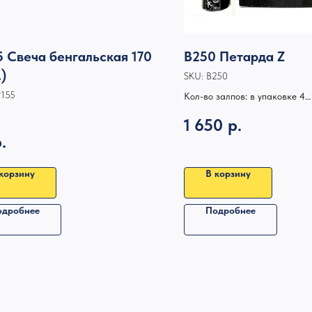
5 Свеча бенгальская 170
В250 Петарда Z
)
SKU:
В250
Р155
Кол-во залпов: в упаковке 4
Калибр: по мощности 16 кор
1 650
р.
Высота, м:
.
Время работы:
корзину
В корзину
одробнее
Подробнее