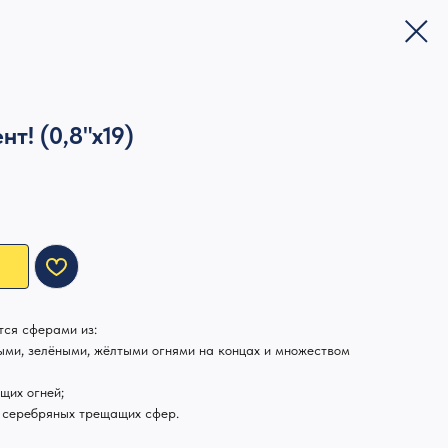
нт! (0,8"х19)
ся сферами из:
ыми, зелёными, жёлтыми огнями на концах и множеством
щих огней;
м серебряных трещащих сфер.