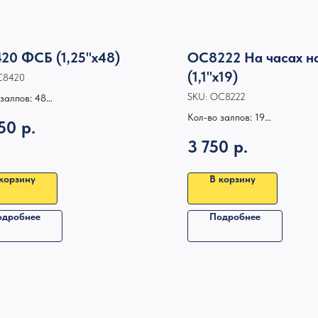
20 ФСБ (1,25"х48)
ОС8222 На часах н
(1,1"х19)
С8420
SKU:
ОС8222
залпов: 48
 1,25
Кол-во залпов: 19
50
р.
, м:40
Калибр: 1,1
3 750
р.
работы: 60
Высота, м: 40
Время работы: 35 сек
корзину
В корзину
одробнее
Подробнее