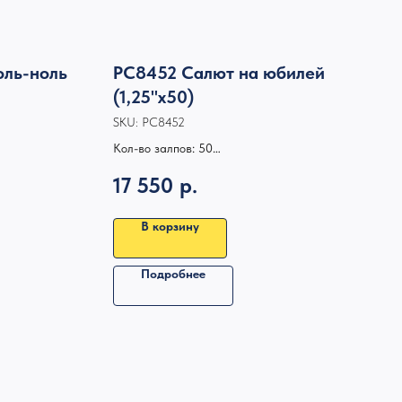
оль-ноль
РС8452 Салют на юбилей
(1,25"х50)
SKU:
РС8452
Кол-во залпов: 50
Калибр: 1,25
17 550
р.
Высота, м: 50
Время работы: 45 сек
В корзину
Подробнее