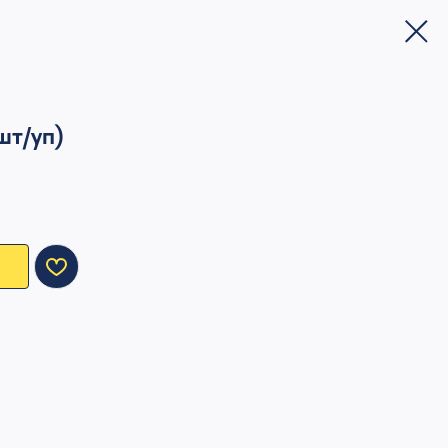
шт/уп)