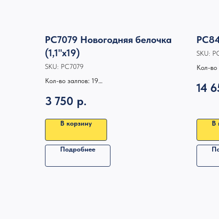
РС7079 Новогодняя белочка
РС84
(1,1"х19)
SKU:
Р
SKU:
РС7079
Кол-во 
Калибр:
Кол-во залпов: 19
14 6
Высота
Калибр: 1,1
3 750
р.
Время 
Высота, м: 32
Время работы: 30
В корзину
В 
Подробнее
П