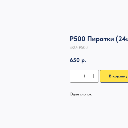
Р500 Пиратки (24
SKU:
Р500
650
р.
В корзину
Один хлопок