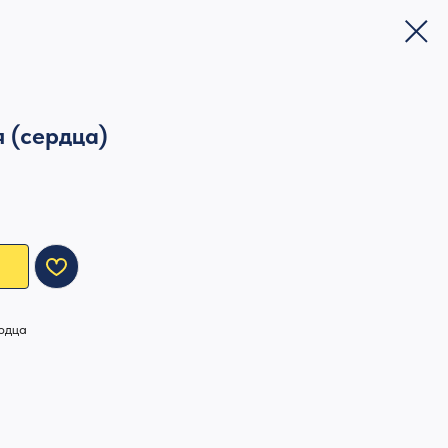
 (сердца)
рдца