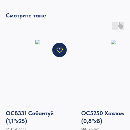
Смотрите таже
ОС8331 Сабантуй
ОС5250 Хохлома
(1,1"х25)
(0,8"х8)
SKU:
ОС8331
SKU:
ОС5250